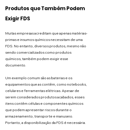
Produtos que Também Podem 
Exigir FDS
Muitas empresas acreditam que apenas matérias-
primas e insumos químicos necessitam de uma 
FDS. No entanto, diversos produtos, mesmo não 
sendo comercializados como produtos 
químicos, também podem exigir esse 
documento.
Um exemplo comum são as baterias e os 
equipamentos que as contêm, como notebooks, 
celulares e ferramentas elétricas. Apesar de 
serem considerados produtos acabados, esses 
itens contêm células e componentes químicos 
que podem apresentar riscos durante o 
armazenamento, transporte e manuseio. 
Portanto, a disponibilização da FDS é necessária.