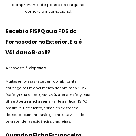
comprovante de posse da carga no 
comércio internacional.
Recebi a FISPQ ou a FDS do 
Fornecedor no Exterior. Ela é 
Válida no Brasil?
A resposta é: 
depende.
Muitas empresas recebem do fabricante 
estrangeiro um documento denominado SDS 
(Safety Data Sheet), MSDS (Material Safety Data 
Sheet) ou uma ficha semelhante à antiga FISPQ 
brasileira. Entretanto, a simples existência 
desses documentos não garante sua validade 
para atender às exigências brasileiras.
Quando a Ficha Estrangeira 