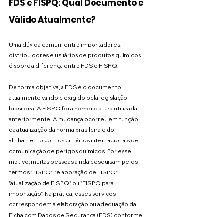
FDS e FISPQ: Qual Documento é 
Válido Atualmente?
Uma dúvida comum entre importadores, 
distribuidores e usuários de produtos químicos 
é sobre a diferença entre FDS e FISPQ.
De forma objetiva, a FDS é o documento 
atualmente válido e exigido pela legislação 
brasileira. A FISPQ foi a nomenclatura utilizada 
anteriormente. A mudança ocorreu em função 
da atualização da norma brasileira e do 
alinhamento com os critérios internacionais de 
comunicação de perigos químicos. Por esse 
motivo, muitas pessoas ainda pesquisam pelos 
termos "FISPQ", "elaboração de FISPQ", 
"atualização de FISPQ" ou "FISPQ para 
importação". Na prática, esses serviços 
correspondem à elaboração ou adequação da 
Ficha com Dados de Segurança (FDS) conforme 