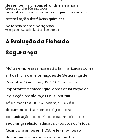
desempenha um papel fundamental para 
Gestão de Resíduos
produtos classificados como químicos ou que 
Importação de Químicos
contenham substâncias químicas 
potencialmente perigosas.
Responsabilidade Técnica
A Evolução da Ficha de 
Segurança
Muitas empresas ainda estão familiarizadas com a 
antiga Ficha de Informações de Segurança de 
Produtos Químicos (FISPQ). Contudo, é 
importante destacar que, com a atualização da 
legislação brasileira, a FDS substituiu 
oficialmente a FISPQ. Assim, a FDS é o 
documento atualmente exigido para a 
comunicação dos perigos e das medidas de 
segurança relacionadas aos produtos químicos. 
Quando falamos em FDS, referimo-nos ao 
documento que atende aos requisitos 