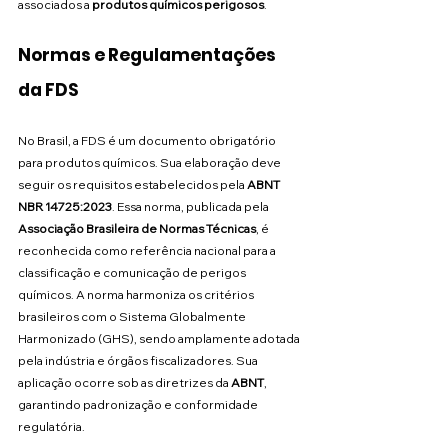
associados a 
produtos químicos perigosos
.
Normas e Regulamentações 
da FDS
No Brasil, a FDS é um documento obrigatório 
para produtos químicos. Sua elaboração deve 
seguir os requisitos estabelecidos pela 
ABNT 
NBR 14725:2023
. Essa norma, publicada pela 
Associação Brasileira de Normas Técnicas
, é 
reconhecida como referência nacional para a 
classificação e comunicação de perigos 
químicos. A norma harmoniza os critérios 
brasileiros com o Sistema Globalmente 
Harmonizado (GHS), sendo amplamente adotada 
pela indústria e órgãos fiscalizadores. Sua 
aplicação ocorre sob as diretrizes da 
ABNT
, 
garantindo padronização e conformidade 
regulatória.