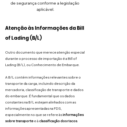
de segurança conforme a legislação 
aplicável.
Atenção às Informações da Bill 
of Lading (B/L)
Outro documento que merece atenção especial 
durante o processo de importação é a Bill of 
Lading (B/L), ou Conhecimento de Embarque.
A B/L contém informações relevantes sobre o 
transporte da carga, incluindo descrição da 
mercadoria, classificação de transporte e dados 
do embarque. É fundamental que os dados 
constantes na B/L estejam alinhados com as 
informações apresentadas na FDS, 
especialmente no que se refere às 
informações 
sobre transporte
 e à 
classificação dos riscos
.