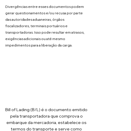
Divergências entre esses documentos podem 
gerar questionamentos e/ou recusa por parte 
das autoridades aduaneiras, órgãos 
fiscalizadores, terminais portuários e 
transportadoras. Isso pode resultar em atrasos, 
exigências adicionais ou até mesmo 
impedimentos para a liberação da carga.
Bill of Lading (B/L) é o documento emitido 
pela transportadora que comprova o 
embarque da mercadoria, estabelece os 
termos do transporte e serve como 