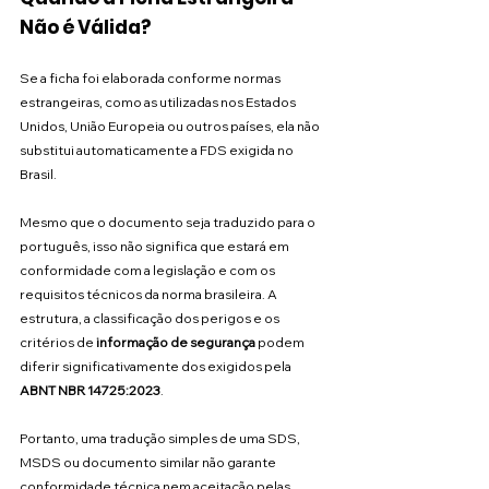
Não é Válida?
Se a ficha foi elaborada conforme normas 
estrangeiras, como as utilizadas nos Estados 
Unidos, União Europeia ou outros países, ela não 
substitui automaticamente a FDS exigida no 
Brasil.
Mesmo que o documento seja traduzido para o 
português, isso não significa que estará em 
conformidade com a legislação e com os 
requisitos técnicos da norma brasileira. A 
estrutura, a classificação dos perigos e os 
critérios de 
informação de segurança
 podem 
diferir significativamente dos exigidos pela 
ABNT NBR 14725:2023
.
Portanto, uma tradução simples de uma SDS, 
MSDS ou documento similar não garante 
conformidade técnica nem aceitação pelas 