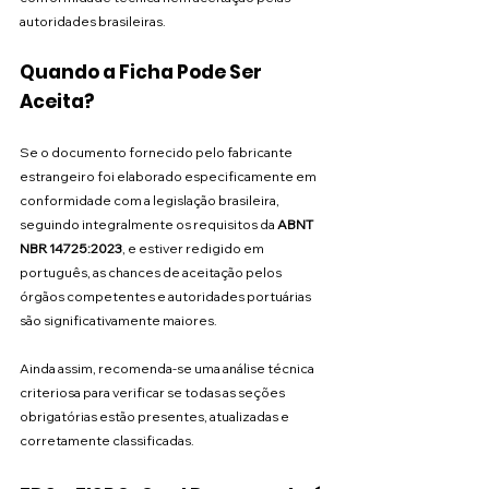
autoridades brasileiras.
Quando a Ficha Pode Ser 
Aceita?
Se o documento fornecido pelo fabricante 
estrangeiro foi elaborado especificamente em 
conformidade com a legislação brasileira, 
seguindo integralmente os requisitos da 
ABNT 
NBR 14725:2023
, e estiver redigido em 
português, as chances de aceitação pelos 
órgãos competentes e autoridades portuárias 
são significativamente maiores.
Ainda assim, recomenda-se uma análise técnica 
criteriosa para verificar se todas as seções 
obrigatórias estão presentes, atualizadas e 
corretamente classificadas.