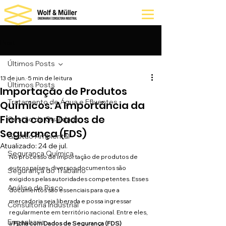
Post
Últimos Posts
13 de jun.
5 min de leitura
Últimos Posts
Importação de Produtos
Tratamento de Água e Efluentes
Químicos: A Importância da
Ficha com Dados de
Gestão da Qualidade
Segurança (FDS)
Gestão Ambiental
Atualizado:
24 de jul.
Segurança Química
No processo de importação de produtos de 
outros países, diversos documentos são 
Segurança do Trabalho
exigidos pelas autoridades competentes. Esses 
Análise de Risco
documentos são essenciais para que a 
mercadoria seja liberada e possa ingressar 
Consultoria Industrial
regularmente em território nacional. Entre eles, 
Engenharia
a 
Ficha com Dados de Segurança (FDS)