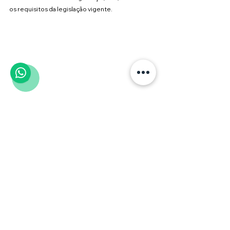
os requisitos da legislação vigente.
Conte com Especialistas para 
Garantir a Conformidade da 
Sua Importação
Na Wolf & Müller, elaboramos e revisamos Fichas 
com Dados de Segurança (FDS) em 
conformidade com os requisitos da 
ABNT NBR 
14725:2023
. Ajudamos empresas importadoras, 