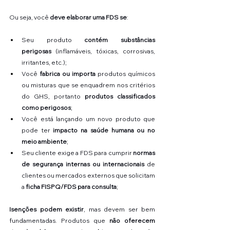
Ou seja, você 
deve elaborar uma FDS se
:
Seu produto 
contém substâncias 
perigosas
 (inflamáveis, tóxicas, corrosivas, 
irritantes, etc.);
Você 
fabrica ou importa
 produtos químicos 
ou misturas que se enquadrem nos critérios 
do GHS, portanto 
produtos classificados 
como perigosos
;
Você está lançando um novo produto que 
pode ter 
impacto na saúde humana ou no 
meio ambiente
;
Seu cliente exige a FDS para cumprir 
normas 
de segurança internas ou internacionais 
de 
clientes ou mercados externos que solicitam 
a 
ficha FISPQ/FDS para consulta
;
Isenções podem existir
, mas devem ser bem 
fundamentadas. Produtos que 
não oferecem 