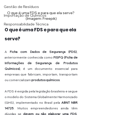
Gestão de Resíduos
O que é uma FDS e para que ela serve? 
Importação de Químicos
(Imagem: Freepik)
Responsabilidade Técnica
O que é uma FDS e para que ela 
serve?
A 
Ficha com Dados de Segurança (FDS)
, 
anteriormente conhecida como 
FISPQ (Ficha de 
Informações de Segurança de Produtos 
Químicos)
, é um documento essencial para 
empresas que fabricam, importam, transportam 
ou comercializam 
produtos químicos
.
A FDS é exigida pela legislação brasileira e segue 
o modelo do Sistema Globalmente Harmonizado 
(GHS), implementado no Brasil pela 
ABNT NBR 
14725
. Muitos empreendedores ainda têm 
dúvidas se 
devem ou não elaborar uma FDS
, 