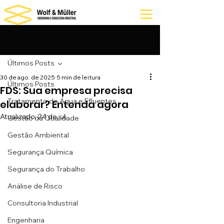
Post
Últimos Posts
30 de ago. de 2025
5 min de leitura
Últimos Posts
FDS: Sua empresa precisa
Tratamento de Água e Efluentes
elaborar? Entenda agora
Atualizado:
24 de jul.
Gestão da Qualidade
Gestão Ambiental
Segurança Química
Segurança do Trabalho
Análise de Risco
Consultoria Industrial
Engenharia