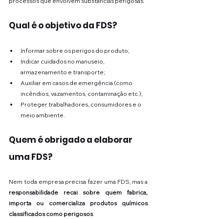
processos que envolvem substâncias perigosas.
Qual é o objetivo da FDS?
Informar sobre os perigos do produto;
Indicar cuidados no manuseio, 
armazenamento e transporte;
Auxiliar em casos de emergência (como 
incêndios, vazamentos, contaminação etc.);
Proteger trabalhadores, consumidores e o 
meio ambiente.
Quem é obrigado a elaborar 
uma FDS?
Nem toda empresa precisa fazer uma FDS, mas a 
responsabilidade recai sobre quem fabrica, 
importa ou comercializa produtos químicos 
classificados como perigosos
.