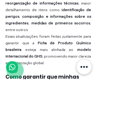
reorganização de informações técnicas
, maior 
detalhamento de itens como 
identificação de 
perigos
, 
composição e informações sobre os 
ingredientes
, 
medidas de primeiros socorros
, 
entre outros.
Essas atualizações foram feitas justamente para 
garantir que a 
Ficha de Produto Químico 
brasileira
 esteja mais alinhada ao 
modelo 
internacional do GHS
, promovendo maior clareza 
e padronização global.
Como garantir que minhas 
FDS estejam em 
conformidade?
A melhor forma de garantir que sua ficha esteja 
adequada à norma atualizada é contar com o 
suporte de um 
profissional habilitado
, com 
conhecimento técnico específico sobre a 
regulação de produtos químicos
. Esse 