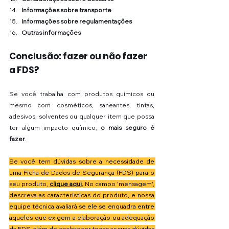
Informações sobre transporte
Informações sobre regulamentações
Outras informações
Conclusão: fazer ou não fazer 
a FDS?
Se você trabalha com produtos químicos ou 
mesmo com cosméticos, saneantes, tintas, 
adesivos, solventes ou qualquer item que possa 
ter algum impacto químico, 
o mais seguro é 
fazer
.
Se você tem dúvidas sobre a necessidade de 
uma Ficha de Dados de Segurança (FDS) para o 
seu produto, 
clique aqui.
 No campo 'mensagem', 
descreva as características do produto, e nossa 
equipe técnica avaliará se ele se enquadra entre 
aqueles que exigem a elaboração ou adequação 
da FDS, além de esclarecer todas as suas dúvidas 