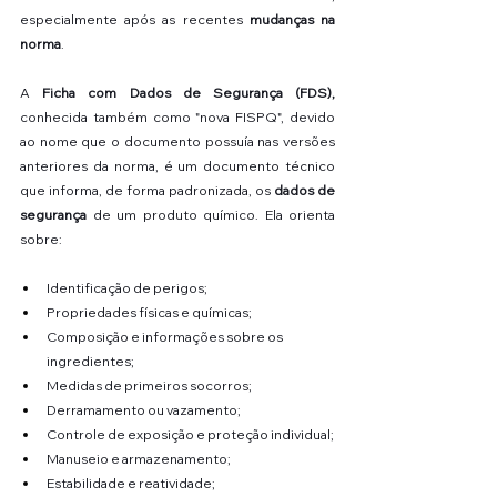
especialmente após as recentes 
mudanças na 
norma
.
A 
Ficha com Dados de Segurança (FDS), 
conhecida também como "nova FISPQ", devido 
ao nome que o documento possuía nas versões 
anteriores da norma, é um documento técnico 
que informa, de forma padronizada, os 
dados de 
segurança
 de um produto químico. Ela orienta 
sobre:
Identificação de perigos;
Propriedades físicas e químicas;
Composição e informações sobre os 
ingredientes;
Medidas de primeiros socorros;
Derramamento ou vazamento;
Controle de exposição e proteção individual;
Manuseio e armazenamento;
Estabilidade e reatividade;